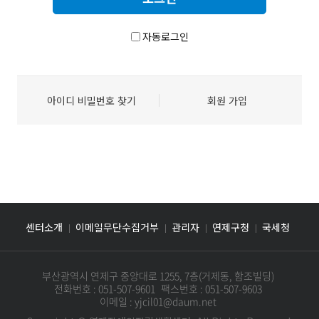
자동로그인
아이디 비밀번호 찾기
회원 가입
센터소개
이메일무단수집거부
관리자
연제구청
국세청
부산광역시 연제구 중앙대로 1255, 7층(거제동, 함조빌딩)
전화번호 : 051-507-9601
팩스번호 : 051-507-9603
이메일 : yjcil01@daum.net